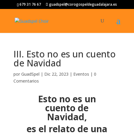
679 31 76 67
guadspel@corogospeldeguadalajara.es
III. Esto no es un cuento
de Navidad
por
GuadSpel
|
Dic 22, 2023
|
Eventos
|
0
Comentarios
Esto no es un
cuento de
Navidad,
es el relato de una