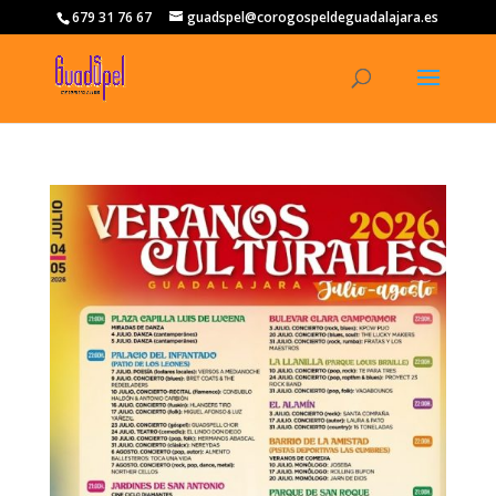
679 31 76 67
guadspel@corogospeldeguadalajara.es