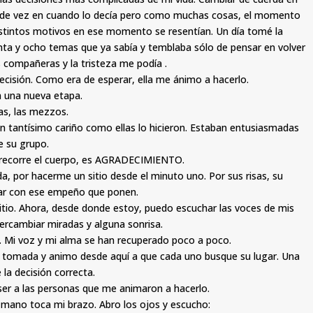
a, de vez en cuando lo decía pero como muchas cosas, el momento
istintos motivos en ese momento se resentían. Un día tomé la
enta y ocho temas que ya sabía y temblaba sólo de pensar en volver
 compañeras y la tristeza me podía .
decisión. Como era de esperar, ella me ánimo a hacerlo.
a una nueva etapa.
las, las mezzos.
on tantísimo cariño como ellas lo hicieron. Estaban entusiasmadas
e su grupo.
 recorre el cuerpo, es AGRADECIMIENTO.
a, por hacerme un sitio desde el minuto uno. Por sus risas, su
iar con ese empeño que ponen.
 sitio. Ahora, desde donde estoy, puedo escuchar las voces de mis
ercambiar miradas y alguna sonrisa.
. Mi voz y mi alma se han recuperado poco a poco.
ión tomada y animo desde aquí a que cada uno busque su lugar. Una
 la decisión correcta.
er a las personas que me animaron a hacerlo.
mano toca mi brazo. Abro los ojos y escucho: