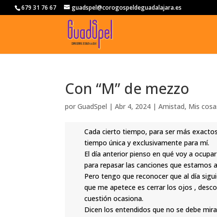
679 31 76 67
guadspel@corogospeldeguadalajara.es
Con “M” de mezzo
por
GuadSpel
|
Abr 4, 2024
|
Amistad
,
Mis cosa
Cada cierto tiempo, para ser más exactos
tiempo única y exclusivamente para mí.
El día anterior pienso en qué voy a ocupar 
para repasar las canciones que estamos 
Pero tengo que reconocer que al día sigui
que me apetece es cerrar los ojos , desco
cuestión ocasiona.
Dicen los entendidos que no se debe mirar 