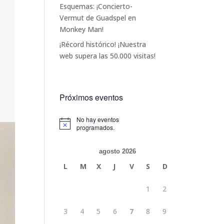
Esquemas: ¡Concierto-
Vermut de Guadspel en
Monkey Man!
¡Récord histórico! ¡Nuestra
web supera las 50.000 visitas!
Próximos eventos
No hay eventos
Aviso
programados.
agosto 2026
L
M
X
J
V
S
D
1
2
3
4
5
6
7
8
9