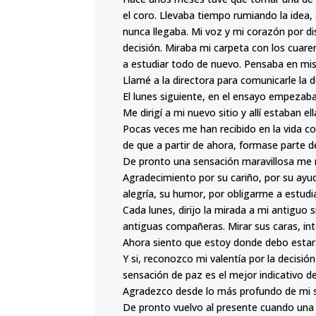
el coro. Llevaba tiempo rumiando la ide
nunca llegaba. Mi voz y mi corazón por d
decisión. Miraba mi carpeta con los cuar
a estudiar todo de nuevo. Pensaba en mis
Llamé a la directora para comunicarle la 
El lunes siguiente, en el ensayo empezab
Me dirigí a mi nuevo sitio y allí estaban el
Pocas veces me han recibido en la vida c
de que a partir de ahora, formase parte d
De pronto una sensación maravillosa me
Agradecimiento por su cariño, por su ayud
alegría, su humor, por obligarme a estud
Cada lunes, dirijo la mirada a mi antiguo
antiguas compañeras. Mirar sus caras, int
Ahora siento que estoy donde debo estar
Y si, reconozco mi valentía por la decis
sensación de paz es el mejor indicativo de
Agradezco desde lo más profundo de mi s
De pronto vuelvo al presente cuando una 