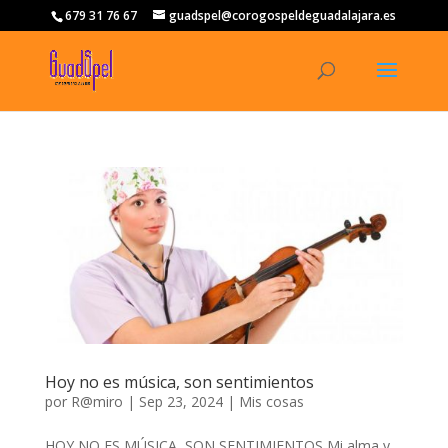
679 31 76 67
guadspel@corogospeldeguadalajara.es
Hoy no es música, son sentimientos
por
R@miro
|
Sep 23, 2024
|
Mis cosas
HOY NO ES MÚSICA, SON SENTIMIENTOS Mi alma y